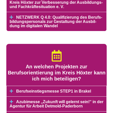
Kreis Höxter zur Verbesserung der Ausbildungs-
und Fachkräftesituation e. V.
NETZ­WERK Q 4.0: Qua­li­fi­zie­rung des Be­rufs­
bil­dungs­per­so­nals zur Ge­stal­tung der Aus­bil­
dung im di­gi­ta­len Wan­del
An welchen Projekten zur
Berufsorientierung im Kreis Höxter kann
ich mich beteiligen?
Berufseinstiegsmesse STEP1 in Brakel
Azubimesse „Zukunft will gelernt sein!“ in der
Agentur für Arbeit Detmold-Paderborn