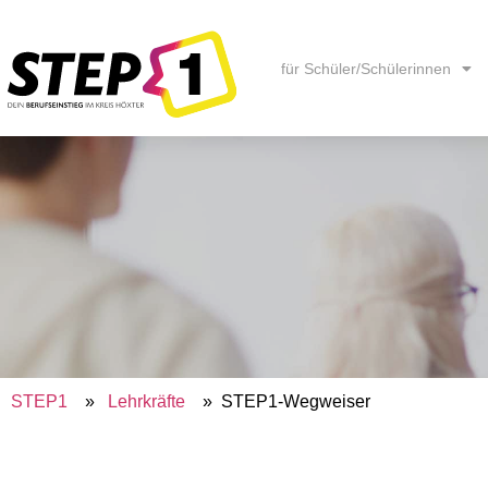
Inhalt
springen
für Schüler/Schülerinnen
STEP1
»
Lehrkräfte
»
STEP1-Wegweiser