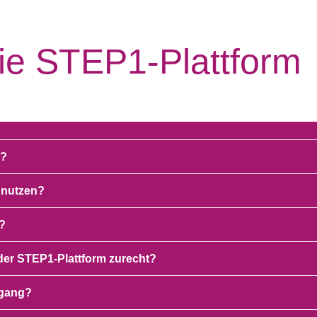
die STEP1-Plattform
m?
t nutzen?
t?
der STEP1-Plattform zurecht?
ugang?