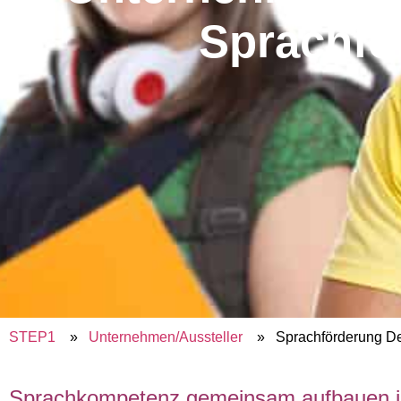
Sprachfö
STEP1
»
Unternehmen/Aussteller
» Sprachförderung De
Sprachkompetenz gemeinsam aufbauen i