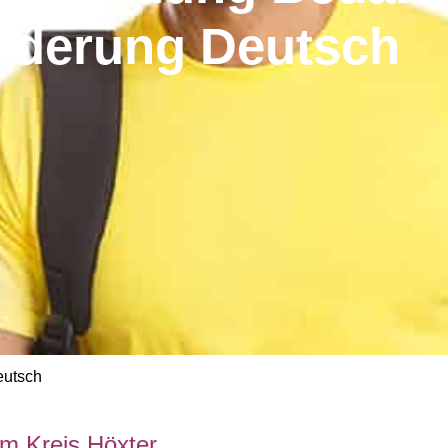
rderung Deutsch
utsch
m Kreis Höxter