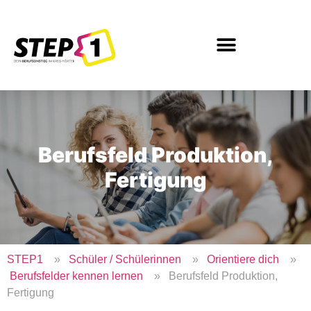
Inhalt
springen
Berufsfeld Produktion,
Fertigung
STEP1
»
Schüler / Schülerinnen
»
Orientiere dich
»
Berufsfelder kennen lernen
» Berufsfeld Produktion,
Fertigung