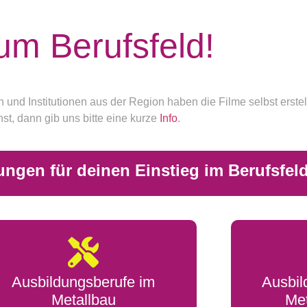
um Berufsfeld!
nd Institutionen aus der Region haben die Filme selbst erstell
t, dann gib uns bitte eine kurze
Info
.
ungen für deinen Einstieg im Berufsfel
Ausbildungsberufe im
Ausbil
Metallbau
Met