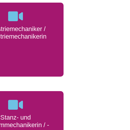
triemechaniker /
triemechanikerin
Stanz- und
mmechanikerin / -