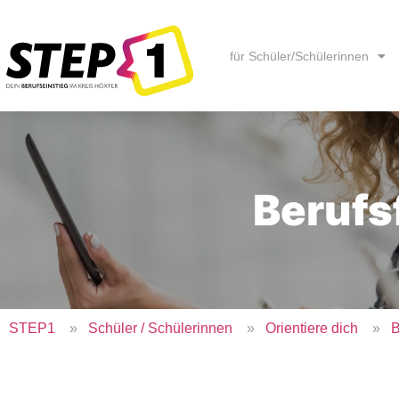
Inhalt
springen
für Schüler/Schülerinnen
Berufs
STEP1
»
Schüler / Schülerinnen
»
Orientiere dich
»
B