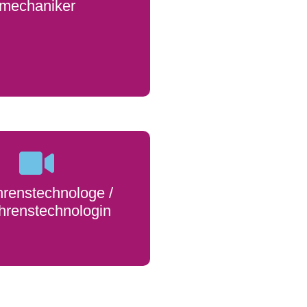
mechaniker
hrenstechnologe /
hrenstechnologin